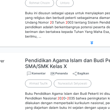
Rohmat Chozin
Untoro
Buku ini disusun sebagai upaya untuk menyiapkan pes
yang religius dan berbudi pekerti sebagaimana diam
Undang Nomor
2
0 Tahun
2
003 tentang Sistem Pendid
pendidikan adalah berkembangnya potensi peserta di
beriman dan bertakwa kepada Tuhan Yang Maha Esa, 
berilmu, …
Pendidikan Agama Islam dan Budi Pe
SMA/SMK Kelas X
Komentar
Penanda
Bagikan
Ahmad Taufik
Nurwastuti Setyowati
Buku Pendidikan Agama Islam dan Budi Pekerti ini di
Pendidikan Nasional
2
0
2
0–
2
035 bahwa peningkatan ku
dilakukan dengan memperbaiki kurikulum nasional, ped
yang diajarkan dalam buku ini sejalan dengan upaya