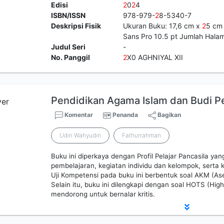
Edisi
2
0
2
4
ISBN/ISSN
978-979-
2
8-5340-7
Deskripsi Fisik
Ukuran Buku: 17,6 cm x
2
5 cm 
Sans Pro 10.5 pt Jumlah Halam
Judul Seri
-
No. Panggil
2
X0 AGHNIYAL XII
Pendidikan Agama Islam dan Budi Pek
Komentar
Penanda
Bagikan
Udin Wahyudin
Fathurrahman
Buku ini diperkaya dengan Profil Pelajar Pancasila yan
pembelajaran, kegiatan individu dan kelompok, serta 
Uji Kompetensi pada buku ini berbentuk soal AKM (
Selain itu, buku ini dilengkapi dengan soal HOTS (High
mendorong untuk bernalar kritis.