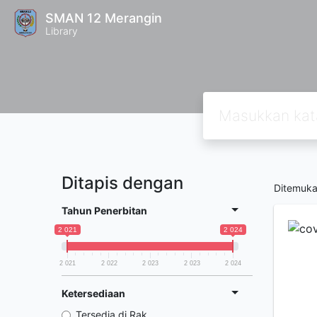
SMAN 12 Merangin
Library
Ditapis dengan
Ditemuk
Tahun Penerbitan
2 021
2 024
2 021
2 022
2 023
2 023
2 024
Ketersediaan
Tersedia di Rak