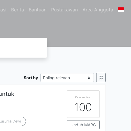
asi
Berita
Bantuan
Pustakawan
Area Anggota
Sort by
 untuk
Ketersediaan
100
Kusuma Dewi
Unduh MARC