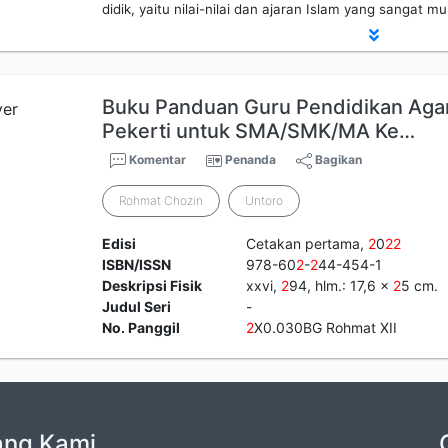
didik, yaitu nilai-nilai dan ajaran Islam yang sangat m
Buku Panduan Guru Pendidikan Aga
Pekerti untuk SMA/SMK/MA Ke…
Komentar
Penanda
Bagikan
Rohmat Chozin
Untoro
Edisi
Cetakan pertama,
2
0
2
2
ISBN/ISSN
978-60
2
-
2
44-454-1
Deskripsi Fisik
xxvi,
2
94, hlm.: 17,6 x
2
5 cm.
Judul Seri
-
No. Panggil
2
X0.030BG Rohmat XII
ang Kami