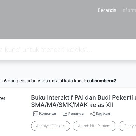
Beranda
Inform
an
6
dari pencarian Anda melalui kata kunci:
callnumber=2
Buku Interaktif PAI dan Budi Pekerti
SMA/MA/SMK/MAK kelas XII
Komentar
Penanda
Bagikan
Aghniyal Chakiim
Azizah Niki Purnami
Cindy 