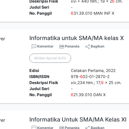
Deskripsi Fisik
xvi + 440 hlm.; 19 x 2
6
cm.
Judul Seri
-
No. Panggil
6
31.39.010 MAN INF X
Informatika untuk SMA/MA kelas X
Komentar
Penanda
Bagikan
Wildan Aprizal Arifin
Edisi
Cetakan Pertama, 2022
ISBN/ISSN
978-
6
02-01-2870-2
Deskripsi Fisik
xiv,234 hlm.; 17,
6
x 25 cm.
Judul Seri
-
No. Panggil
6
21.39.010 DAN X
Informatika Untuk SMA/MA Kelas XI
Komentar
Penanda
Bagikan