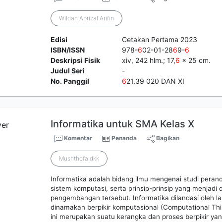
Wildan Aprizal Arifin
Edisi
Cetakan Pertama 2023
ISBN/ISSN
978-
6
02-01-28
6
9-
6
Deskripsi Fisik
xiv, 242 hlm.; 17,
6
x 25 cm.
Judul Seri
-
No. Panggil
6
21.39 020 DAN XI
Informatika untuk SMA Kelas X
Komentar
Penanda
Bagikan
Mushthofa dkk
Informatika adalah bidang ilmu mengenai studi per
sistem komputasi, serta prinsip-prinsip yang menjad
pengembangan tersebut. Informatika dilandasi oleh la
dinamakan berpikir komputasional (Computational Thin
ini merupakan suatu kerangka dan proses berpikir y