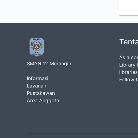
Tent
As a co
SMAN 12 Merangin
Library
librarie
Informasi
Follow 
Layanan
Pustakawan
Area Anggota