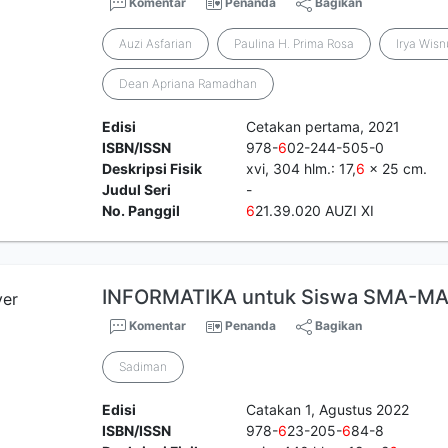
Komentar
Penanda
Bagikan
Auzi Asfarian
Paulina H. Prima Rosa
Irya Wis
Dean Apriana Ramadhan
Edisi
Cetakan pertama, 2021
ISBN/ISSN
978-
6
02-244-505-0
Deskripsi Fisik
xvi, 304 hlm.: 17,
6
x 25 cm.
Judul Seri
-
No. Panggil
6
21.39.020 AUZI XI
INFORMATIKA untuk Siswa SMA-MA
Komentar
Penanda
Bagikan
Sadiman
Edisi
Catakan 1, Agustus 2022
ISBN/ISSN
978-
6
23-205-
6
84-8