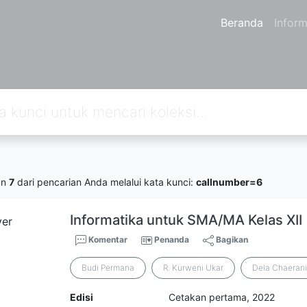
Beranda
Inform
an
7
dari pencarian Anda melalui kata kunci:
callnumber=6
Informatika untuk SMA/MA Kelas XII
Komentar
Penanda
Bagikan
Budi Permana
R. Kurweni Ukar
Dela Chaeran
Edisi
Cetakan pertama, 2022