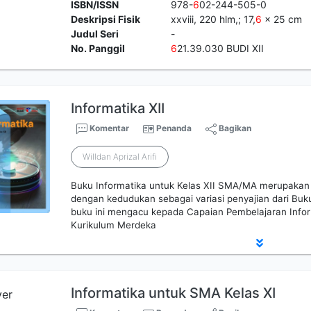
ISBN/ISSN
978-
6
02-244-505-0
Deskripsi Fisik
xxviii, 220 hlm,; 17,
6
x 25 cm
Judul Seri
-
No. Panggil
6
21.39.030 BUDI XII
Informatika XII
Komentar
Penanda
Bagikan
Willdan Aprizal Arifi
Buku Informatika untuk Kelas XII SMA/MA merupaka
dengan kedudukan sebagai variasi penyajian dari Bu
buku ini mengacu kepada Capaian Pembelajaran Info
Kurikulum Merdeka
Informatika untuk SMA Kelas XI