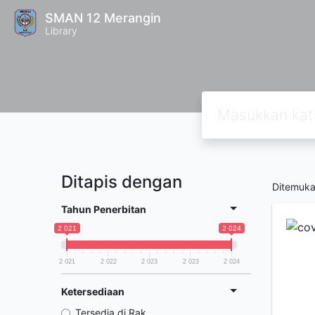
SMAN 12 Merangin
Library
Ditapis dengan
Ditemuk
Tahun Penerbitan
2 021
2 024
2 021
2 022
2 023
2 023
2 024
Ketersediaan
Tersedia di Rak