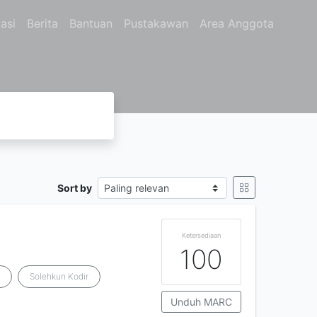
asi
Berita
Bantuan
Pustakawan
Area Anggota
Sort by
Ketersediaan
100
i
Solehkun Kodir
Unduh MARC