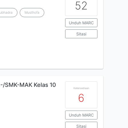
52
nubhadra
Musthofa
Unduh MARC
Sitasi
-/SMK-MAK Kelas 10
Ketersediaan
6
Unduh MARC
Sitasi