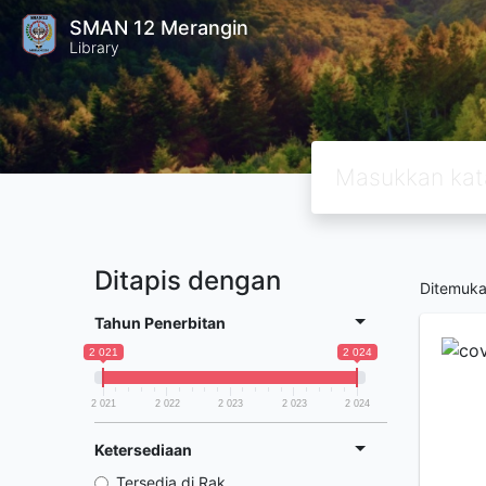
SMAN 12 Merangin
Library
Ditapis dengan
Ditemuk
Tahun Penerbitan
2 021
2 024
2 021
2 022
2 023
2 023
2 024
Ketersediaan
Tersedia di Rak