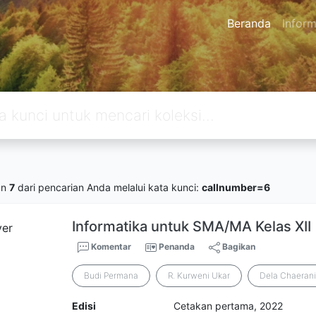
Beranda
Inform
an
7
dari pencarian Anda melalui kata kunci:
callnumber=6
Informatika untuk SMA/MA Kelas XII
Komentar
Penanda
Bagikan
Budi Permana
R. Kurweni Ukar
Dela Chaeran
Edisi
Cetakan pertama, 2022