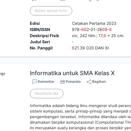
Wildan Aprizal Arifin
Edisi
Cetakan Pertama 2023
ISBN/ISSN
978-
6
02-01-28
6
9-
6
Deskripsi Fisik
xiv, 242 hlm.; 17,
6
x 25 cm.
Judul Seri
-
No. Panggil
6
21.39 020 DAN XI
Informatika untuk SMA Kelas X
Komentar
Penanda
Bagikan
Mushthofa dkk
Informatika adalah bidang ilmu mengenai studi per
sistem komputasi, serta prinsip-prinsip yang menjad
pengembangan tersebut. Informatika dilandasi oleh la
dinamakan berpikir komputasional (Computational Thin
ini merupakan suatu kerangka dan proses berpikir y