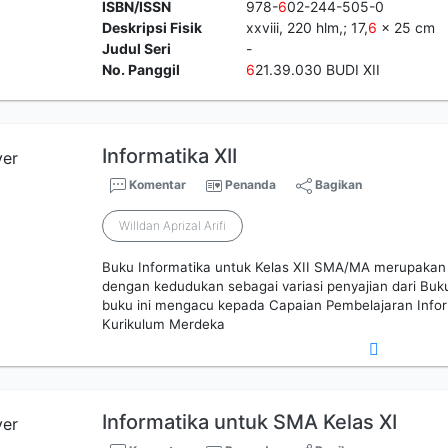
ISBN/ISSN
978-
6
02-244-505-0
Deskripsi Fisik
xxviii, 220 hlm,; 17,
6
x 25 cm
Judul Seri
-
No. Panggil
6
21.39.030 BUDI XII
Informatika XII
Komentar
Penanda
Bagikan
Willdan Aprizal Arifi
Buku Informatika untuk Kelas XII SMA/MA merupaka
dengan kedudukan sebagai variasi penyajian dari Bu
buku ini mengacu kepada Capaian Pembelajaran Info
Kurikulum Merdeka
Informatika untuk SMA Kelas XI