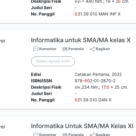
Deskripsi Fisik
xvi + 440 hlm.; 19 x 2
6
cm.
Judul Seri
-
No. Panggil
6
31.39.010 MAN INF X
Informatika untuk SMA/MA kelas X
Komentar
Penanda
Bagikan
Wildan Aprizal Arifin
Edisi
Cetakan Pertama, 2022
ISBN/ISSN
978-
6
02-01-2870-2
Deskripsi Fisik
xiv,234 hlm.; 17,
6
x 25 cm.
Judul Seri
-
No. Panggil
6
21.39.010 DAN X
Informatika Untuk SMA/MA Kelas XI
Komentar
Penanda
Bagikan