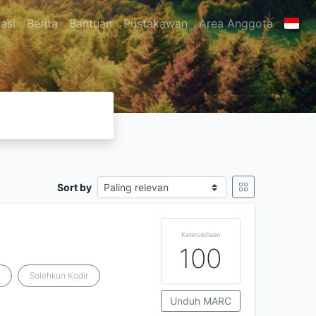
asi
Berita
Bantuan
Pustakawan
Area Anggota
Sort by
Ketersediaan
100
i
Solehkun Kodir
Unduh MARC