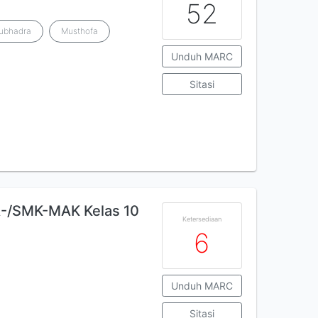
52
nubhadra
Musthofa
Unduh MARC
Sitasi
-/SMK-MAK Kelas 10
Ketersediaan
6
Unduh MARC
Sitasi