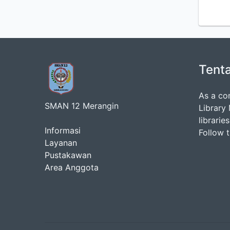
Tent
As a co
SMAN 12 Merangin
Library
librarie
Informasi
Follow 
Layanan
Pustakawan
Area Anggota