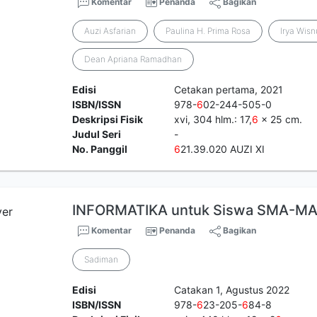
Komentar
Penanda
Bagikan
Auzi Asfarian
Paulina H. Prima Rosa
Irya Wis
Dean Apriana Ramadhan
Edisi
Cetakan pertama, 2021
ISBN/ISSN
978-
6
02-244-505-0
Deskripsi Fisik
xvi, 304 hlm.: 17,
6
x 25 cm.
Judul Seri
-
No. Panggil
6
21.39.020 AUZI XI
INFORMATIKA untuk Siswa SMA-MA
Komentar
Penanda
Bagikan
Sadiman
Edisi
Catakan 1, Agustus 2022
ISBN/ISSN
978-
6
23-205-
6
84-8